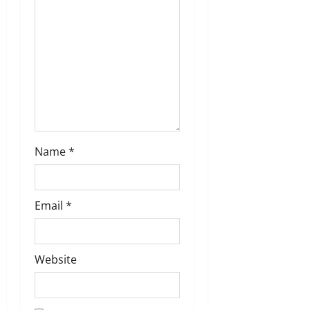
t
i
o
n
Name
*
Email
*
Website