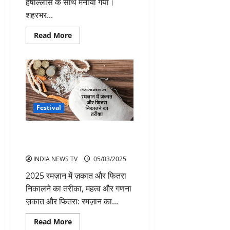
हर्षोल्लास के साथ मनाया गया।
शहरभर...
Read
Read More
more
about
ईद
का
त्योहार
धूमधाम
से
मनाया
गया,
सुजड़ू
Festival
के
मंदरसा
चौराहे
2025 रमज़ान में ज़कात और फितरा
पर
बच्चों
निकालने का तरीका व महत्व जानें
की
रही
INDIA NEWS TV
05/03/2025
धूम
2025 रमज़ान में ज़कात और फितरा
निकालने का तरीका, महत्व और गणना
ज़कात और फितरा: रमज़ान का...
Read
Read More
more