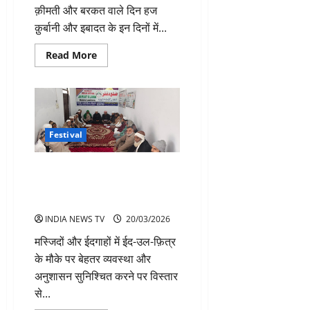
क़ीमती और बरकत वाले दिन हज
क़ुर्बानी और इबादत के इन दिनों में...
Read
Read More
more
about
अशरा-
ए-
ज़िलहिज्जा
साल
के
सबसे
Festival
कीमती
और
बरकत
ईद-उल-फ़ित्र के पावन अवसर पर
वाले
दिन
जमीयत उलेमा जिला लुधियाना की एक
महत्वपूर्ण बैठक
INDIA NEWS TV
20/03/2026
मस्जिदों और ईदगाहों में ईद-उल-फ़ित्र
के मौके पर बेहतर व्यवस्था और
अनुशासन सुनिश्चित करने पर विस्तार
से...