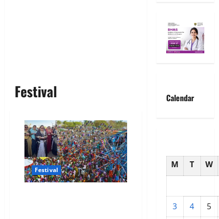
Festival
Calendar
M
T
W
Festival
भगोरिया मेला जहां महिलाएं हर साल
चुनती हैं नया जीवनसाथी 2027 कब
3
4
5
होगा?