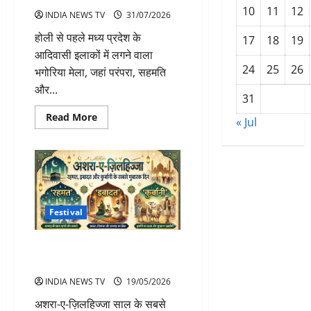
10
11
12
INDIA NEWS TV
31/07/2026
होली से पहले मध्य प्रदेश के
17
18
19
आदिवासी इलाकों में लगने वाला
24
25
26
भगोरिया मेला, जहां परंपरा, सहमति
और...
31
Read
Read More
« Jul
more
about
भगोरिया
मेला
जहां
महिलाएं
हर
साल
चुनती
Festival
हैं
नया
जीवनसाथी
2027
अशरा-ए-ज़िलहिज्जा साल के सबसे
कब
कीमती और बरकत वाले दिन
होगा?
INDIA NEWS TV
19/05/2026
अशरा-ए-ज़िलहिज्जा साल के सबसे