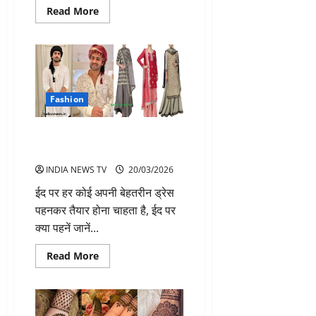
Read
Read More
more
about
ईद-
उल-
फ़ित्र
के
पावन
अवसर
पर
Fashion
जमीयत
उलेमा
जिला
ईद पर कैसे कपड़े पहनने चाहिए? जानें
लुधियाना
की
सही स्टाइल और एटीकेट्स
एक
महत्वपूर्ण
INDIA NEWS TV
20/03/2026
बैठक
ईद पर हर कोई अपनी बेहतरीन ड्रेस
पहनकर तैयार होना चाहता है, ईद पर
क्या पहनें जानें...
Read
Read More
more
about
ईद
पर
कैसे
कपड़े