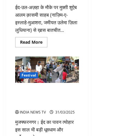
ईद-उल-अज़हा के मौके पर मुफ़्ती शुऐब
आलम क़ासमी साहब (नाज़िम-ए-
इस्लाहे-मुआशरा, जमीयत उलेमा ज़िला
लुधियाना) से ख़ास बातचीत...
Read
Read More
more
about
ईद-
उल-
अज़हा:
एक
वैश्विक
Festival
संदेश,
और
इब्राहीमी
सुन्नत
ईद का त्योहार धूमधाम से मनाया गया,
की
सुजड़ू के मंदरसा चौराहे पर बच्चों की
यादगार
रही धूम
INDIA NEWS TV
31/03/2025
मुजफ्फरनगर। ईद का पावन त्योहार
इस साल भी बड़ी धूमधाम और