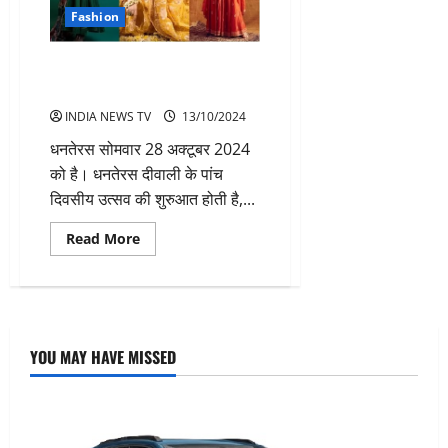
Fashion
धनतेरस से भाईदूज तक किस रंग के
कपड़े पहने
INDIA NEWS TV
13/10/2024
धनतेरस सोमवार 28 अक्टूबर 2024
को है। धनतेरस दीवाली के पांच
दिवसीय उत्सव की शुरुआत होती है,...
Read
Read More
more
about
धनतेरस
से
भाईदूज
तक
किस
रंग
YOU MAY HAVE MISSED
के
कपड़े
पहने