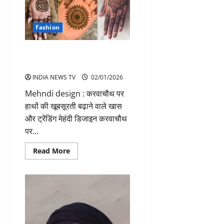
पहनने
चाहिए?
जानें
सही
Fashion
स्टाइल
और
एटीकेट्स
Mehndi design करवाचौथ पर लगाए
ऐसे महंदी डिजाइन
INDIA NEWS TV
02/01/2026
Mehndi design : करवाचौथ पर
हाथों की खूबसूरती बढ़ाने वाले खास
और ट्रेंडिंग मेहंदी डिजाइन करवाचौथ
पर...
Read
Read More
more
about
Mehndi
design
करवाचौथ
पर
लगाए
ऐसे
महंदी
डिजाइन