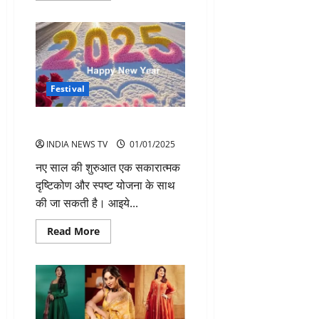
about
2025
रमज़ान
में
ज़कात
और
फितरा
निकालने
का
Festival
तरीका
व
महत्व
नए साल पर कैसे करें शुरुआत
जानें
INDIA NEWS TV
01/01/2025
नए साल की शुरुआत एक सकारात्मक
दृष्टिकोण और स्पष्ट योजना के साथ
की जा सकती है। आइये...
Read
Read More
more
about
नए
साल
पर
कैसे
करें
शुरुआत