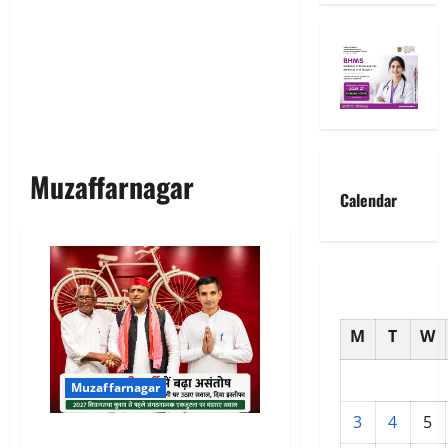
Muzaffarnagar
Calendar
M
T
W
Muzaffarnagar
3
4
5
समाजवादी पार्टी में बढ़ा असंतोष: दो