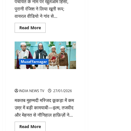
पंचायत के नाम पर खुलेआम हिंसा,
विवाहिता
का
पुरानी रंजिश ने लिया खूनी रूप;
मामला
सुलझा
वायरल वीडियो ने गांव से...
Read
Read More
more
about
पंचायत
में
महिलाओं
को
पकड़कर
सिर
Muzaffarnagar
पर
मारीं
ईंटें
नौनिहाल हाफ़िज़ों ने सुनाया मुकम्मल
वीडियो
वायरल
क़ुरआन करीम
INDIA NEWS TV
27/01/2026
मकतब मुहम्मदी मस्जिद कूकड़ा में कम
उम्र में बड़ी कामयाबी—इल्म, तजवीद
और मेहनत से नौनिहाल हाफ़िज़ों ने...
Read
Read More
more