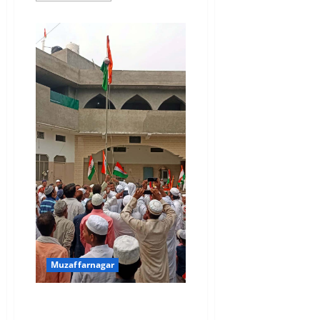
about
नौनिहाल
हाफ़िज़ों
ने
सुनाया
मुकम्मल
क़ुरआन
करीम
Muzaffarnagar
सुजड़ू में गणतंत्र दिवस धूमधाम से
मनाया, मदरसा फैजुल इस्लाम में