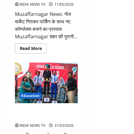
INDIA NEWS TV
11/05/2026
Muzaffarnagar News: गोल
मार्केट गिराकर पार्किंग के साथ नए
कॉम्प्लेक्स बनाने का प्रस्ताव
Muzaffarnagar शहर की पुरानी...
Read
Read More
more
about
मुजफ्फरनगर
में
गोल
मार्केट
हटाकर
बनेगी
नई
पार्किंग
Education
नाइंथ क्लास में काशिफ अली ने
हासिल की तीसरी पोजीशन
INDIA NEWS TV
31/03/2026