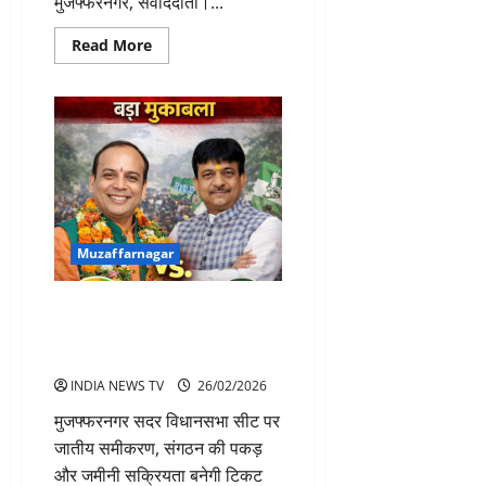
मुजफ्फरनगर, संवाददाता।...
Read
Read More
more
about
मुजफ्फरनगर
के
पेट्रोल
पंपों
पर
संकट,
रात
में
रुकी
पेट्रोल-
डीज़ल
Muzaffarnagar
सप्लाई
मुजफ्फरनगर सदर विधानसभा सीट पर
टिकट की दावेदारी का सबसे बड़ा
मुकाबला
INDIA NEWS TV
26/02/2026
मुजफ्फरनगर सदर विधानसभा सीट पर
जातीय समीकरण, संगठन की पकड़
और जमीनी सक्रियता बनेगी टिकट