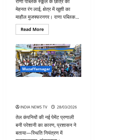
राणा पब्लिक स्कूल के छात्र की
मेहनत रंग लाई, क्षेत्र में खुशी का
माहौल मुजफ्फरनगर। राणा पब्लिक...
Read
Read More
more
about
नाइंथ
क्लास
में
काशिफ
अली
ने
हासिल
Muzaffarnagar
की
तीसरी
पोजीशन
मुजफ्फरनगर के पेट्रोल पंपों पर
संकट, रात में रुकी पेट्रोल-डीज़ल
सप्लाई
INDIA NEWS TV
28/03/2026
तेल कंपनियों की नई पेमेंट प्रणाली
बनी परेशानी का कारण, प्रशासन ने
बताया—स्थिति नियंत्रण में