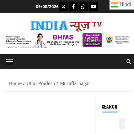
Skip
Hindi
https://x.com
facebook.com
https:/whatsapp.com/
Youtube.com
09/08/2026
to
content
Primary
Menu
Home
Uttar Pradesh
Muzaffarnagar
SEARCH
Search