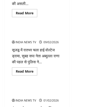
की असली...
Read
Read More
more
Muzaffarnagar
about
मुजफ्फरनगर
सदर
विधानसभा
सूजडू में ससुराल के बाहर धरने पर
सीट
बैठी विवाहिता का मामला सुलझा
पर
टिकट
INDIA NEWS TV
09/02/2026
की
दावेदारी
सूजडू में रातभर चला हाई वोल्टेज
का
सबसे
ड्रामा, सुबह सपा नेता अब्दुल्ला राणा
बड़ा
मुकाबला
की पहल से पुलिस ने...
Read
Read More
more
Muzaffarnagar
about
सूजडू
में
ससुराल
पंचायत में महिलाओं को पकड़कर सिर
के
पर मारीं ईंटें वीडियो वायरल
बाहर
धरने
INDIA NEWS TV
01/02/2026
पर
बैठी