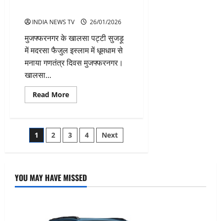
फहराया गया तिरंगा
INDIA NEWS TV
26/01/2026
मुजफ्फरनगर के खालसा पट्टी सुजड़ू
में मदरसा फैजुल इस्लाम में धूमधाम से
मनाया गणतंत्र दिवस मुजफ्फरनगर।
खालसा...
Read
Read More
more
about
सुजड़ू
में
गणतंत्र
Posts
1
2
3
4
Next
दिवस
धूमधाम
से
pagination
मनाया,
मदरसा
फैजुल
YOU MAY HAVE MISSED
इस्लाम
में
फहराया
गया
तिरंगा