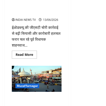
सवाल
जीएसटी चोरी मामला सुजडू का
उठाते
फैक्टरी मालिक गिरफ्तार, पूर्व विधायक
हुए
दिया
की तलाश तेज
इस्तीफा
INDIA NEWS TV
13/06/2026
ईओडब्ल्यू की जीएसटी चोरी कार्रवाई
से बढ़ी सियासी और कारोबारी हलचल
फरार चल रहे पूर्व विधायक
शाहनवाज...
Read
Read More
more
about
जीएसटी
चोरी
मामला
सुजडू
का
फैक्टरी
मालिक
Muzaffarnagar
गिरफ्तार,
पूर्व
विधायक
मुजफ्फरनगर में गोल मार्केट हटाकर
की
तलाश
बनेगी नई पार्किंग
तेज