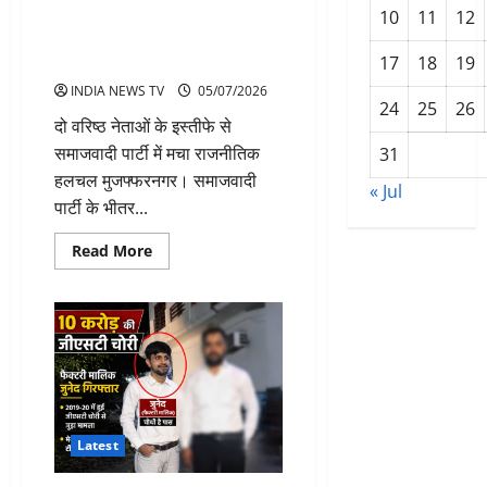
वरिष्ठ पदाधिकारियों ने जिलाध्यक्ष की
10
11
12
कार्यशैली पर सवाल उठाते हुए दिया
इस्तीफा
17
18
19
INDIA NEWS TV
05/07/2026
24
25
26
‎दो वरिष्ठ नेताओं के इस्तीफे से
समाजवादी पार्टी में मचा राजनीतिक
31
हलचल मुजफ्फरनगर। समाजवादी
« Jul
पार्टी के भीतर...
Read
Read More
more
about
समाजवादी
पार्टी
में
बढ़ा
असंतोष:
दो
वरिष्ठ
पदाधिकारियों
ने
जिलाध्यक्ष
Latest
की
कार्यशैली
पर