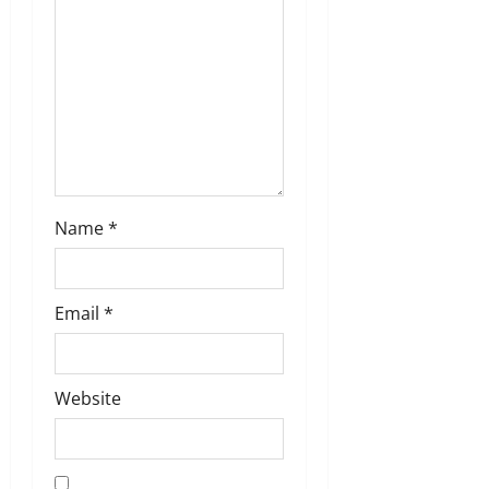
t
i
o
n
Name
*
Email
*
Website