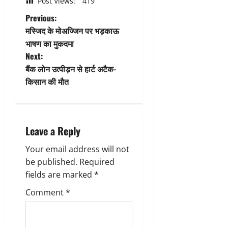
Post Views:
419
P
Previous:
मस्जिद के मोअज्जिन पर भड़काऊ
o
भाषण का मुकदमा
Next:
s
बैंक लोन उत्पीड़न से हार्ट अटैक-
t
किसान की मौत
n
a
Leave a Reply
v
Your email address will not
be published.
Required
i
fields are marked
*
g
Comment
*
a