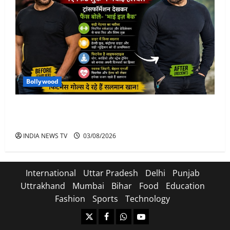
Bollywood
Salman Khan Weight Loss: सलमान खान ने मचाई हलचल-
भाई इज़ बैक
INDIA NEWS TV
03/08/2026
International
Uttar Pradesh
Delhi
Punjab
Uttrakhand
Mumbai
Bihar
Food
Education
Fashion
Sports
Technology
https://x.com
facebook.com
https:/whatsapp.com/
Youtube.com