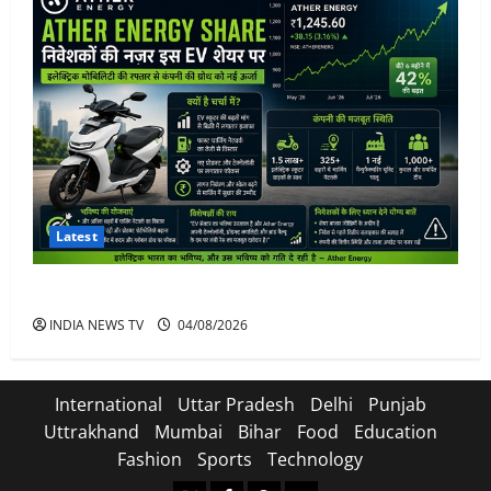
Latest
Ather Energy Share: एथर एनर्जी के शेयर में भारी मुनाफा
INDIA NEWS TV
04/08/2026
International
Uttar Pradesh
Delhi
Punjab
Uttrakhand
Mumbai
Bihar
Food
Education
Fashion
Sports
Technology