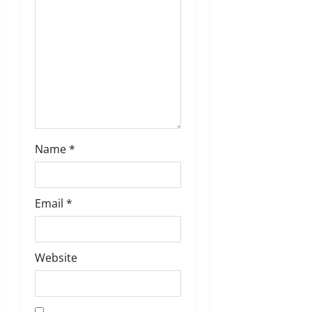
i
o
n
Name
*
Email
*
Website