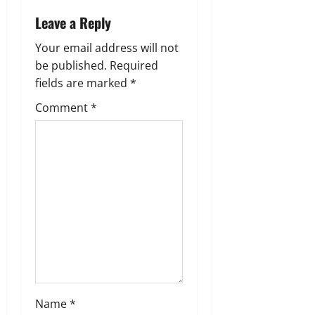
a
Leave a Reply
v
Your email address will not
be published.
Required
i
fields are marked
*
g
Comment
*
a
t
i
o
n
Name
*