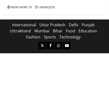
Ather Energy Share: एथर एनर्जी के शेयर में भारी मुनाफा
INDIA NEWS TV
04/08/2026
International
Uttar Pradesh
Delhi
Punjab
Uttrakhand
Mumbai
Bihar
Food
Education
Fashion
Sports
Technology
https://x.com
facebook.com
https:/whatsapp.com/
Youtube.com