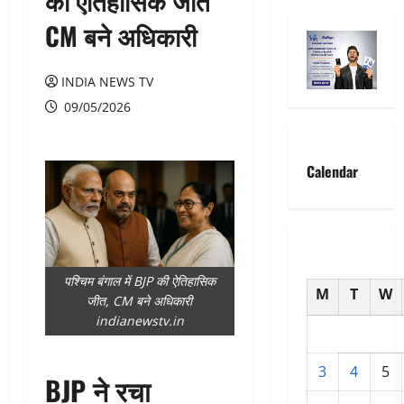
की ऐतिहासिक जीत
CM बने अधिकारी
INDIA NEWS TV
09/05/2026
Calendar
पश्चिम बंगाल में BJP की ऐतिहासिक
M
T
W
जीत, CM बने अधिकारी
indianewstv.in
3
4
5
BJP ने रचा