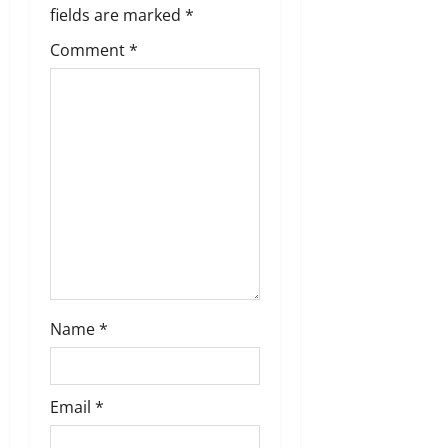
i
fields are marked
*
g
Comment
*
a
t
i
o
n
Name
*
Email
*