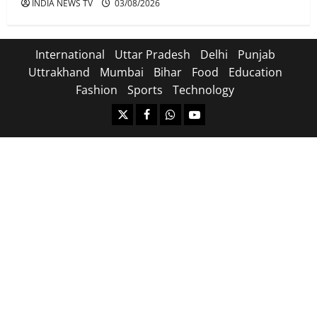
INDIA NEWS TV
03/08/2026
International
Uttar Pradesh
Delhi
Punjab
Uttrakhand
Mumbai
Bihar
Food
Education
Fashion
Sports
Technology
https://x.com
facebook.com
https:/whatsapp.com/
Youtube.com