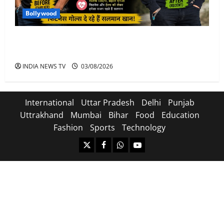
Bollywood
Salman Khan Weight Loss: सलमान खान ने मचाई हलचल-
भाई इज़ बैक
INDIA NEWS TV
03/08/2026
International
Uttar Pradesh
Delhi
Punjab
Uttrakhand
Mumbai
Bihar
Food
Education
Fashion
Sports
Technology
https://x.com
facebook.com
https:/whatsapp.com/
Youtube.com