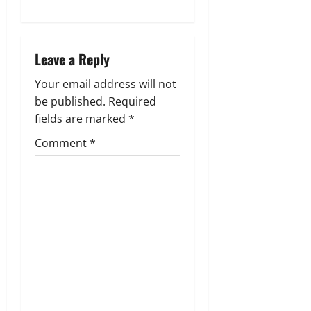
n
a
Leave a Reply
v
Your email address will not
be published.
Required
i
fields are marked
*
g
Comment
*
a
t
i
o
n