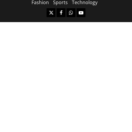
Fashion
Sports
Technology
https://x.com
facebook.com
https:/whatsapp.com/
Youtube.com