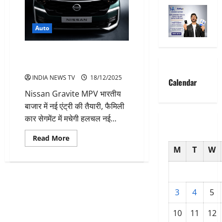
Auto
Nissan Gravite MPV कार की
भारतीय बाजार में एंट्री-जानें खासियत
INDIA NEWS TV
18/12/2025
Calendar
Nissan Gravite MPV भारतीय
बाजार में नई एंट्री की तैयारी, फैमिली
कार सेगमेंट में मचेगी हलचल नई...
Read
Read More
more
M
T
W
about
Nissan
Gravite
MPV
कार
की
3
4
5
भारतीय
बाजार
में
10
11
12
एंट्री-
जानें