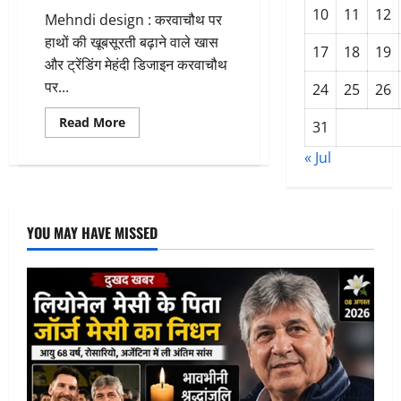
10
11
12
Mehndi design : करवाचौथ पर
हाथों की खूबसूरती बढ़ाने वाले खास
17
18
19
और ट्रेंडिंग मेहंदी डिजाइन करवाचौथ
पर...
24
25
26
Read
Read More
31
more
about
« Jul
Mehndi
design
करवाचौथ
पर
लगाए
ऐसे
YOU MAY HAVE MISSED
महंदी
डिजाइन