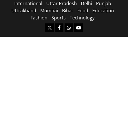
International
Uttar Pradesh
Delhi
Punjab
Uttrakhand
Mumbai
Bihar
Food
Education
Fashion
Sports
Technology
https://x.com
facebook.com
https:/whatsapp.com/
Youtube.com