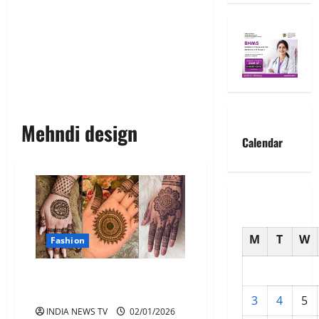
Mehndi design
Calendar
M
T
W
Fashion
Mehndi design करवाचौथ पर लगाए
ऐसे महंदी डिजाइन
3
4
5
INDIA NEWS TV
02/01/2026