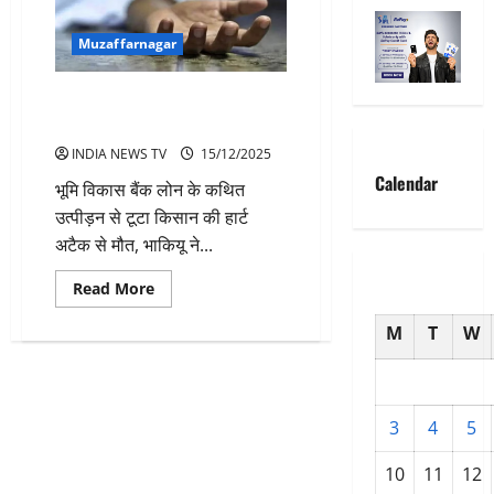
Muzaffarnagar
बैंक लोन उत्पीड़न से हार्ट अटैक-
किसान की मौत
INDIA NEWS TV
15/12/2025
Calendar
भूमि विकास बैंक लोन के कथित
उत्पीड़न से टूटा किसान की हार्ट
अटैक से मौत, भाकियू ने...
Read
Read More
more
about
M
T
W
बैंक
लोन
उत्पीड़न
से
हार्ट
अटैक-
किसान
3
4
5
की
मौत
10
11
12