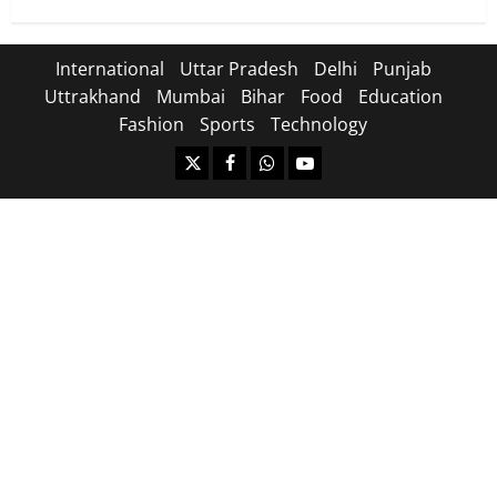
International
Uttar Pradesh
Delhi
Punjab
Uttrakhand
Mumbai
Bihar
Food
Education
Fashion
Sports
Technology
https://x.com
facebook.com
https:/whatsapp.com/
Youtube.com