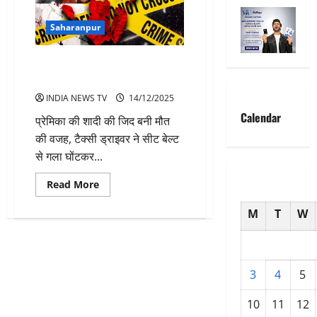
Saharanpur
शादी की जिद बनी मौत प्रेमिका का
सिर काट जंगल में फेंका
INDIA NEWS TV
14/12/2025
Calendar
प्रेमिका की शादी की जिद बनी मौत
की वजह, टैक्सी ड्राइवर ने सीट बेल्ट
से गला घोंटकर...
Read
Read More
more
about
M
T
W
शादी
की
जिद
बनी
मौत
प्रेमिका
का
3
4
5
सिर
काट
जंगल
10
11
12
में