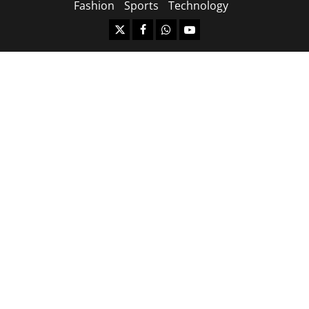
Fashion
Sports
Technology
https://x.com
facebook.com
https:/whatsapp.com/
Youtube.com