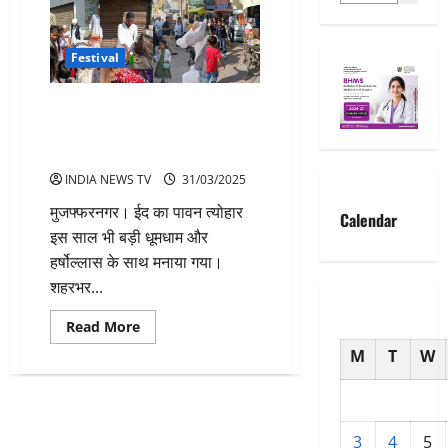
Festival
ईद का त्योहार धूमधाम से मनाया गया,
सुजड़ू के मंदरसा चौराहे पर बच्चों की
रही धूम
INDIA NEWS TV
31/03/2025
मुजफ्फरनगर। ईद का पावन त्योहार
Calendar
इस साल भी बड़ी धूमधाम और
हर्षोल्लास के साथ मनाया गया।
शहरभर...
Read
Read More
more
about
M
T
W
ईद
का
त्योहार
धूमधाम
से
मनाया
3
4
5