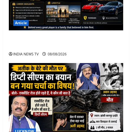
Article
Jorge Messi Net Worth, Career, Car Collection and
Lifestyle: Lionel Messi Legendary Journey
INDIA NEWS TV
08/08/2026
LUCKNOW