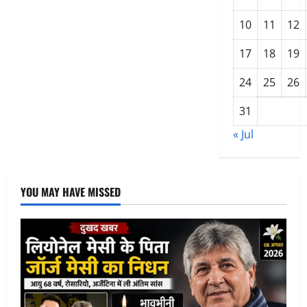
गया,
सुजड़ू
के
10
11
12
मंदरसा
चौराहे
पर
17
18
19
बच्चों
की
रही
24
25
26
धूम
31
« Jul
YOU MAY HAVE MISSED