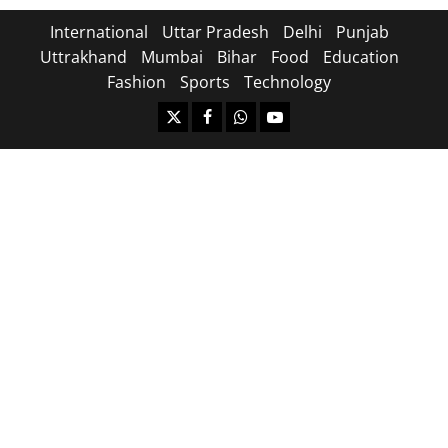
International
Uttar Pradesh
Delhi
Punjab
Uttrakhand
Mumbai
Bihar
Food
Education
Fashion
Sports
Technology
https://x.com
facebook.com
https:/whatsapp.com/
Youtube.com