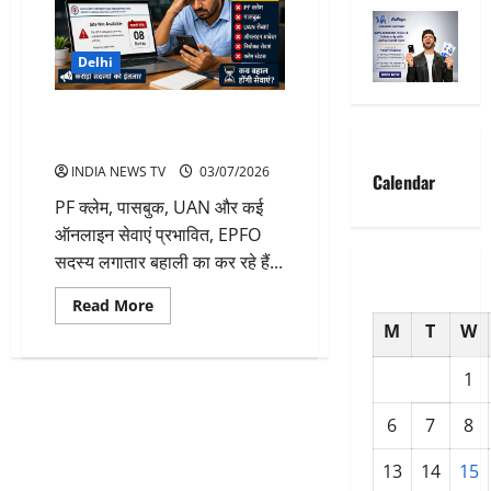
Delhi
EPFO की वेबसाइट ठप, लाखों सदस्य
परेशान! कब बहाल होंगी सेवाएं?
INDIA NEWS TV
03/07/2026
Calendar
PF क्लेम, पासबुक, UAN और कई
ऑनलाइन सेवाएं प्रभावित, EPFO
सदस्य लगातार बहाली का कर रहे हैं...
Read
Read More
more
M
T
W
about
EPFO
की
1
वेबसाइट
ठप,
लाखों
6
7
8
सदस्य
परेशान!
कब
13
14
15
बहाल
होंगी