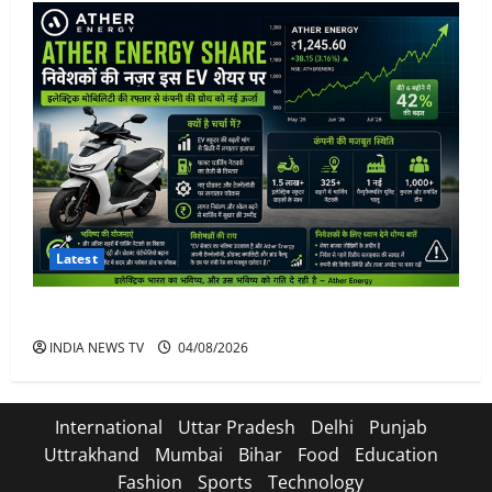
Latest
Ather Energy Share: एथर एनर्जी के शेयर में भारी मुनाफा
INDIA NEWS TV
04/08/2026
International
Uttar Pradesh
Delhi
Punjab
Uttrakhand
Mumbai
Bihar
Food
Education
Fashion
Sports
Technology