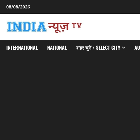
Skip
08/08/2026
to
content
INTERNATIONAL
NATIONAL
शहर चुनें / SELECT CITY
AU