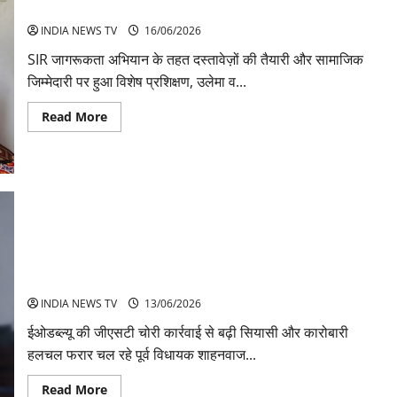
प्रशिक्षण शिविर का सफल आयोजन
इलाज:
जानें
INDIA NEWS TV
16/06/2026
कारण,
लक्षण
और
SIR जागरूकता अभियान के तहत दस्तावेज़ों की तैयारी और सामाजिक
बचाव
जिम्मेदारी पर हुआ विशेष प्रशिक्षण, उलेमा व...
के
उपाय
Read
Read More
more
about
SIR
जागरूकता
अभियान
के
तहत
जमीयत
उलेमा
ज़िला
लुधियाना
जीएसटी चोरी मामला सुजडू का फैक्टरी मालिक गिरफ्तार, पूर्व विधायक की
द्वारा
प्रशिक्षण
तलाश तेज
शिविर
का
INDIA NEWS TV
13/06/2026
सफल
आयोजन
ईओडब्ल्यू की जीएसटी चोरी कार्रवाई से बढ़ी सियासी और कारोबारी
हलचल फरार चल रहे पूर्व विधायक शाहनवाज...
Read
Read More