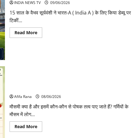
गहरा
INDIA NEWS TV
09/06/2026
शोक
15 साल के वैभव सूर्यवंशी ने भारत-A ( India A ) के लिए किया डेब्यू पर
टिकीं...
Read
Read More
more
about
वैभव
सूर्यवंशी
ने
India
A
के
लिए
किया
डेब्यू,
श्रीलंका-
मौसमी जूस के फायदे और नुकसान
A
के
Afifa Rana
खिलाफ
08/06/2026
नई
शुरुआत
मौसमी क्या है और इसमें कौन-कौन से पोषक तत्व पाए जाते हैं? गर्मियों के
से
मौसम में लोग...
बढ़ीं
उम्मीदें
Read
Read More
more
about