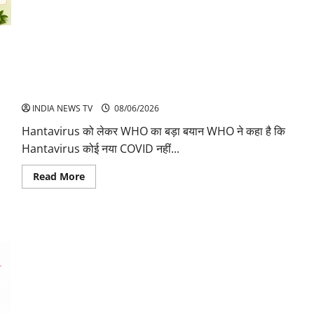
मौसमी
जूस
के
फायदे
और
नुकसान
Hantavirus Alert और Health Updates
INDIA NEWS TV
08/06/2026
Hantavirus को लेकर WHO का बड़ा बयान WHO ने कहा है कि
Hantavirus कोई नया COVID नहीं...
Read
Read More
more
about
Hantavirus
Alert
और
Health
Updates
अनानास के फायदे और नुकसान स्वाद के साथ सेहत का खजाना