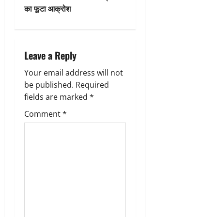
t
का फूटा आक्रोश
n
a
Leave a Reply
v
Your email address will not
i
be published.
Required
g
fields are marked
*
Comment
*
a
t
i
o
n