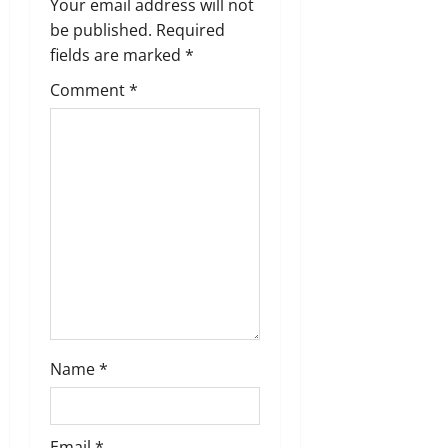
Your email address will not
i
be published.
Required
g
fields are marked
*
Comment
*
a
t
i
o
n
Name
*
Email
*