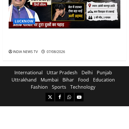
LUCKNOW
अतीक के बेटे अबान की मौत पर डिप्टी सीएम बोले- हादसे तो
रोज होते हैं, जेल में भाई अली के टूटने की खबर
INDIA NEWS TV
07/08/2026
International
Uttar Pradesh
Delhi
Punjab
Uttrakhand
Mumbai
Bihar
Food
Education
Fashion
Sports
Technology
https://x.com
facebook.com
https:/whatsapp.com/
Youtube.com