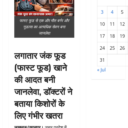
3
4
5
फास्ट फूड से एक और मौत बर्गर और
10
11
12
नूडल्स का अत्यधिक सेवन बना
जानलेवा
17
18
19
24
25
26
लगातार जंक फूड
31
(फास्ट फूड) खाने
« Jul
की आदत बनी
जानलेवा, डॉक्टरों ने
बताया किशोरों के
लिए गंभीर खतरा
लखनऊ/कानपुर।
उत्तर प्रदेश में