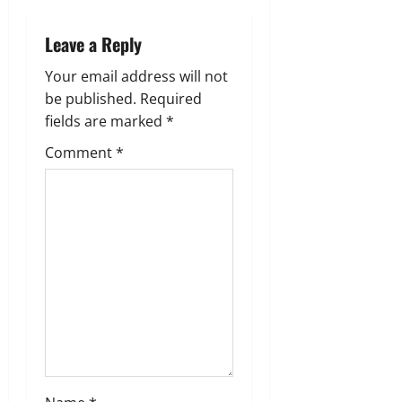
a
Leave a Reply
v
Your email address will not
i
be published.
Required
g
fields are marked
*
Comment
*
a
t
i
o
n