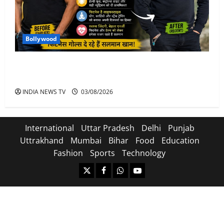
Bollywood
Salman Khan Weight Loss: सलमान खान ने मचाई हलचल-
भाई इज़ बैक
INDIA NEWS TV
03/08/2026
International
Uttar Pradesh
Delhi
Punjab
Uttrakhand
Mumbai
Bihar
Food
Education
Fashion
Sports
Technology
https://x.com
facebook.com
https:/whatsapp.com/
Youtube.com