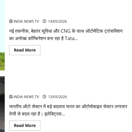
Tata Altroz ने बढ़ाया प्रीमियम हैचबैक सेगमेंट का रोमांच, अब CNG-AMT
के साथ और भी दमदार
INDIA NEWS TV
14/05/2026
नई तकनीक, बेहतर सुविधा और CNG के साथ ऑटोमैटिक ट्रांसमिशन
का अनोखा कॉम्बिनेशन बना रहा है Tata...
Read
Read More
more
about
Tata
Altroz
ने
बढ़ाया
प्रीमियम
हैचबैक
सेगमेंट
ऑटो न्यूज़ EV Cars और नई SUVs की बड़ी खबरें
का
रोमांच,
INDIA NEWS TV
13/05/2026
अब
CNG-
भारतीय ऑटो सेक्टर में बड़े बदलाव भारत का ऑटोमोबाइल सेक्टर लगातार
AMT
के
तेजी से बदल रहा है। इलेक्ट्रिक...
साथ
और
भी
Read
Read More
दमदार
more