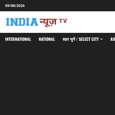
Skip
09/08/2026
to
content
INTERNATIONAL
NATIONAL
शहर चुनें / SELECT CITY
AU