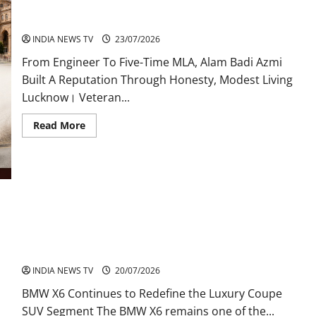
MLA Alam Badi Azmi Net Worth, Career, Car Collection,
Lifestyle
INDIA NEWS TV
23/07/2026
From Engineer To Five-Time MLA, Alam Badi Azmi
Built A Reputation Through Honesty, Modest Living
Lucknow। Veteran...
Read
Read More
more
about
MLA
Alam
Badi
Azmi
Net
Worth,
Career,
Car
Collection,
BMW X6 Price In India Mileage features And Specifications
Lifestyle
Coupe SUV
INDIA NEWS TV
20/07/2026
BMW X6 Continues to Redefine the Luxury Coupe
SUV Segment The BMW X6 remains one of the...