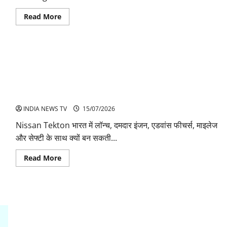
Read
Read More
more
about
BMW
X6
Price
In
India
Mileage
features
And
Nissan Tekton Price Mileage And Features-Specifications
Specifications
Coupe
SUV
INDIA NEWS TV
15/07/2026
Nissan Tekton भारत में लॉन्च, दमदार इंजन, एडवांस फीचर्स, माइलेज
और सेफ्टी के साथ क्यों बन सकती...
Read
Read More
more
about
Nissan
Tekton
Price
Mileage
And
Features-
Specifications