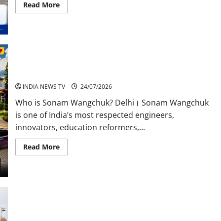
Read
Read More
more
about
Maruti
Suzuki
Sales
July
2026
Sonam Wangchuk Net Worth Career And Car Collection
INDIA NEWS TV
24/07/2026
Who is Sonam Wangchuk? Delhi। Sonam Wangchuk
is one of India’s most respected engineers,
innovators, education reformers,...
Read
Read More
more
about
Sonam
Wangchuk
Net
Worth
Career
And
Car
Collection