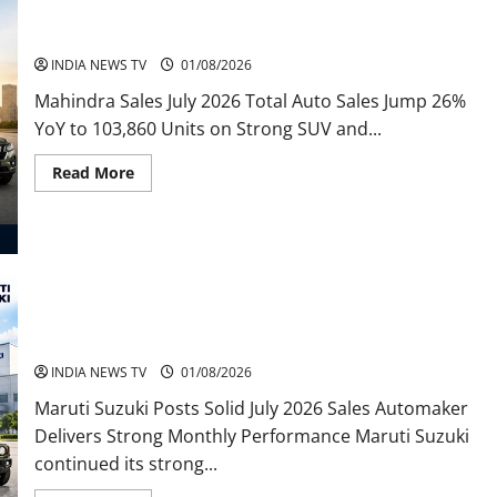
Mahindra Sales July 2026
INDIA NEWS TV
01/08/2026
Mahindra Sales July 2026 Total Auto Sales Jump 26%
YoY to 103,860 Units on Strong SUV and...
Read
Read More
more
about
Mahindra
Sales
July
2026
Maruti Suzuki Sales July 2026
INDIA NEWS TV
01/08/2026
Maruti Suzuki Posts Solid July 2026 Sales Automaker
Delivers Strong Monthly Performance Maruti Suzuki
continued its strong...