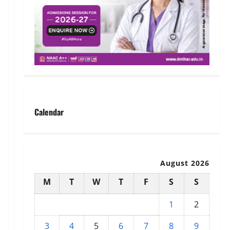
Calendar
August 2026
M
T
W
T
F
S
S
1
2
3
4
5
6
7
8
9