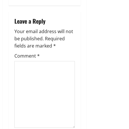
n
a
Leave a Reply
v
Your email address will not
be published.
Required
i
fields are marked
*
g
Comment
*
a
t
i
o
n