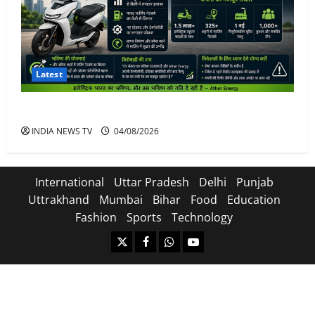
Latest
Ather Energy Share: एथर एनर्जी के शेयर में भारी मुनाफा
INDIA NEWS TV
04/08/2026
International
Uttar Pradesh
Delhi
Punjab
Uttrakhand
Mumbai
Bihar
Food
Education
Fashion
Sports
Technology
https://x.com
facebook.com
https:/whatsapp.com/
Youtube.com