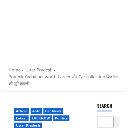
Home
Uttar Pradesh
Prateek Yadav net worth Career और Car collection बिजनेस
की पूरी कहानी
SEARCH
Article
Auto
Car News
Latest
LUCKNOW
Politics
Search
Uttar Pradesh