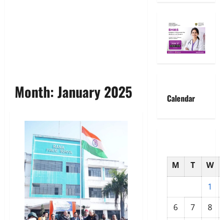
Month:
January 2025
Calendar
M
T
W
1
6
7
8