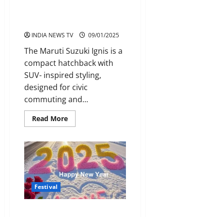
Maruti Suzuki Ignis is Compact
Urban SUV”
INDIA NEWS TV
09/01/2025
The Maruti Suzuki Ignis is a
compact hatchback with
SUV- inspired styling,
designed for civic
commuting and...
Read
Read More
more
about
Maruti
Suzuki
Ignis
is
Compact
Urban
SUV”
Festival
नए साल पर कैसे करें शुरुआत