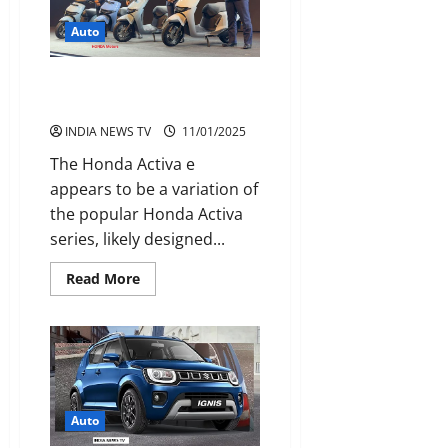
motorcycle
Auto
Honda ने Honda Activa e भारत में
किया लॉन्च
INDIA NEWS TV
11/01/2025
The Honda Activa e
appears to be a variation of
the popular Honda Activa
series, likely designed...
Read
Read More
more
about
Honda
ने
Honda
Activa
e
भारत
में
किया
Auto
लॉन्च