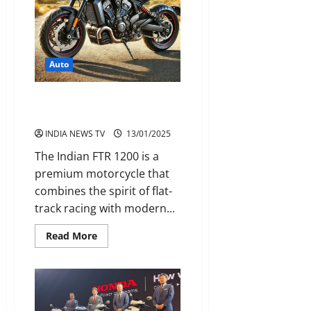
गणतंत्र
दिवस
Auto
Indian FTR 1200 high-
performance motorcycle
INDIA NEWS TV
13/01/2025
The Indian FTR 1200 is a
premium motorcycle that
combines the spirit of flat-
track racing with modern...
Read
Read More
more
about
Indian
FTR
1200
high-
performance