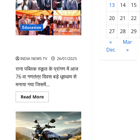
13
14
15
20
21
22
Education
27
28
29
«
Mar
राना पब्लिक स्कूल में धूमधाम से मनाया
Dec
»
गणतंत्र दिवस
INDIA NEWS TV
26/01/2025
राना पब्लिक स्कूल के प्रांगण में आज
76 वा गणतंत्र दिवस बड़े धूमधाम से
मनाया गया जिसमें...
Read
Read More
more
about
राना
पब्लिक
स्कूल
में
धूमधाम
से
मनाया