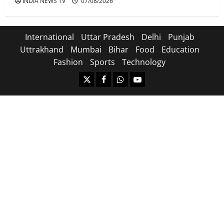
INDIA NEWS TV
07/08/2026
International
Uttar Pradesh
Delhi
Punjab
Uttrakhand
Mumbai
Bihar
Food
Education
Fashion
Sports
Technology
https://x.com
facebook.com
https:/whatsapp.com/
Youtube.com