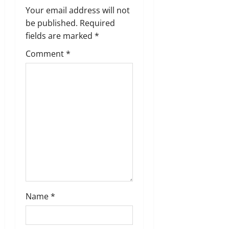
Your email address will not
i
be published.
Required
g
fields are marked
*
Comment
*
a
t
i
o
n
Name
*