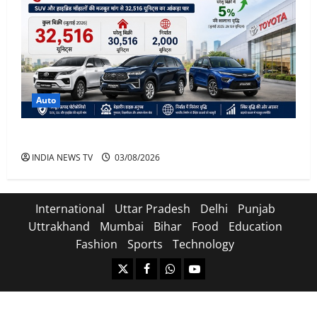
Auto
Toyota Sales July 2026
INDIA NEWS TV
03/08/2026
International
Uttar Pradesh
Delhi
Punjab
Uttrakhand
Mumbai
Bihar
Food
Education
Fashion
Sports
Technology
https://x.com
facebook.com
https:/whatsapp.com/
Youtube.com