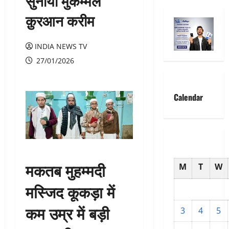
सुनाया मुकम्मल
क़ुरआन करीम
INDIA NEWS TV
27/01/2026
Calendar
मकतब मुहम्मदी
M
T
W
मस्जिद कूकड़ा में
कम उम्र में बड़ी
3
4
5