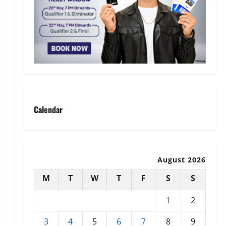
Calendar
August 2026
M
T
W
T
F
S
S
1
2
3
4
5
6
7
8
9