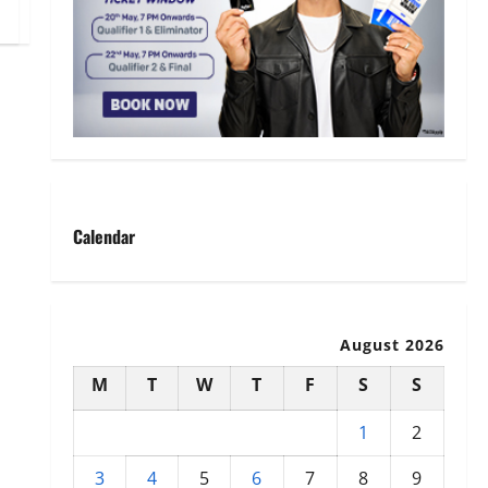
Calendar
August 2026
M
T
W
T
F
S
S
1
2
3
4
5
6
7
8
9