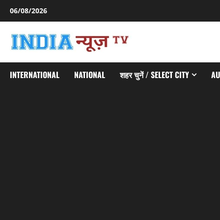
Skip
06/08/2026
to
content
INTERNATIONAL
NATIONAL
शहर चुनें / SELECT CITY
AU