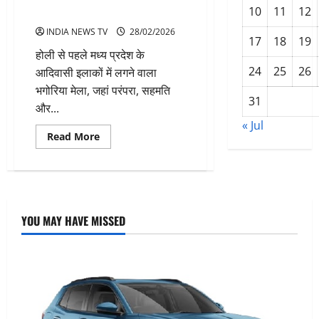
10
11
12
जीवनसाथी-2026-कब होगा?
INDIA NEWS TV
28/02/2026
17
18
19
होली से पहले मध्य प्रदेश के
24
25
26
आदिवासी इलाकों में लगने वाला
भगोरिया मेला, जहां परंपरा, सहमति
31
और...
« Jul
Read
Read More
more
about
भारत
का
भगोरिया
मेला:
जहां
महिलाएं
YOU MAY HAVE MISSED
हर
साल
चुनती
हैं
नया
जीवनसाथी-2026-
कब
होगा?