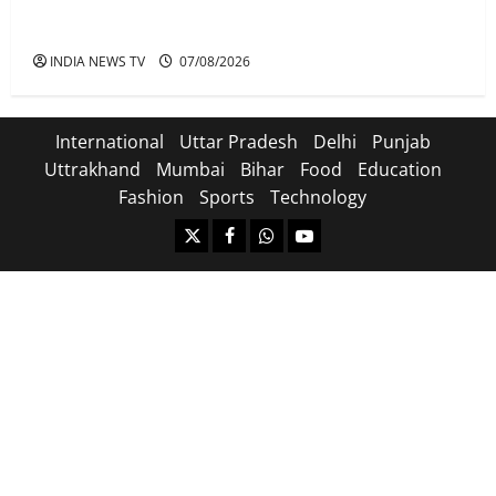
अतीक के बेटे अबान की मौत पर डिप्टी सीएम बोले- हादसे तो
रोज होते हैं, जेल में भाई अली के टूटने की खबर
INDIA NEWS TV
07/08/2026
International
Uttar Pradesh
Delhi
Punjab
Uttrakhand
Mumbai
Bihar
Food
Education
Fashion
Sports
Technology
https://x.com
facebook.com
https:/whatsapp.com/
Youtube.com