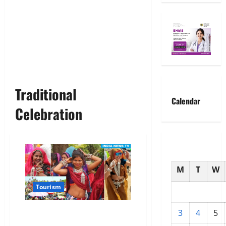
Traditional
Calendar
Celebration
M
T
W
Tourism
भारत का भगोरिया मेला: जहां महिलाएं
3
4
5
हर साल चुनती हैं नया