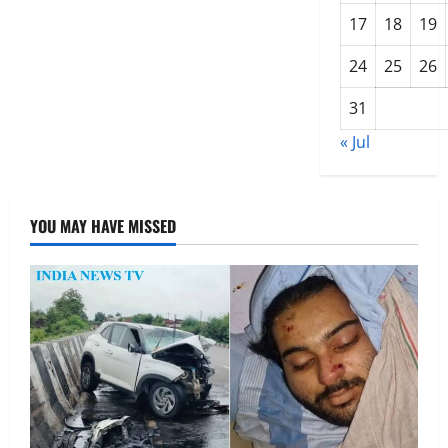
अली
17
18
19
खान
को
नहीं
24
25
26
करूंगी
कॉल
31
« Jul
YOU MAY HAVE MISSED