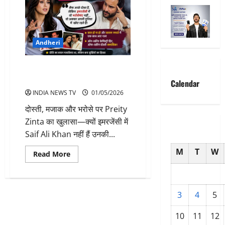
Andheri
जब Preity Zinta ने कहा इमरजेंसी में
सैफ अली खान को नहीं करूंगी कॉल
Calendar
INDIA NEWS TV
01/05/2026
दोस्ती, मजाक और भरोसे पर Preity
Zinta का खुलासा—क्यों इमरजेंसी में
Saif Ali Khan नहीं हैं उनकी...
M
T
W
Read
Read More
more
about
जब
Preity
Zinta
3
4
5
ने
कहा
इमरजेंसी
10
11
12
में
सैफ