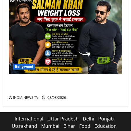
Bollywood
Salman Khan Weight Loss: सलमान खान ने मचाई हलचल-
भाई इज़ बैक
INDIA NEWS TV
03/08/2026
International
Uttar Pradesh
Delhi
Punjab
Uttrakhand
Mumbai
Bihar
Food
Education