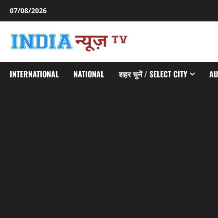
Skip
07/08/2026
to
content
INTERNATIONAL
NATIONAL
शहर चुनें / SELECT CITY
AU