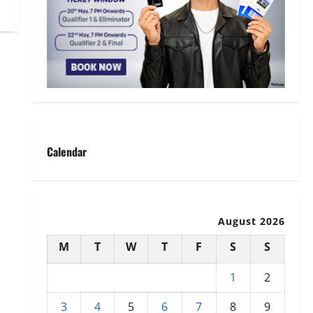
Calendar
August 2026
M
T
W
T
F
S
S
1
2
3
4
5
6
7
8
9