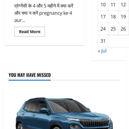
10
11
12
प्रेग्नेंसी के 4 और 5 महीने में क्या करें
और क्या न करें pregnancy ke 4
17
18
19
aur...
24
25
26
Read
Read More
more
about
31
pregnancy
प्रेग्नेंसी
« Jul
के
4
और
5
महीने
में
YOU MAY HAVE MISSED
क्या
करें
और
क्या
न
करें