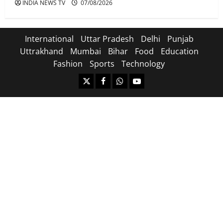
INDIA NEWS TV
07/08/2026
International
Uttar Pradesh
Delhi
Punjab
Uttrakhand
Mumbai
Bihar
Food
Education
Fashion
Sports
Technology
https://x.com
facebook.com
https:/whatsapp.com/
Youtube.com