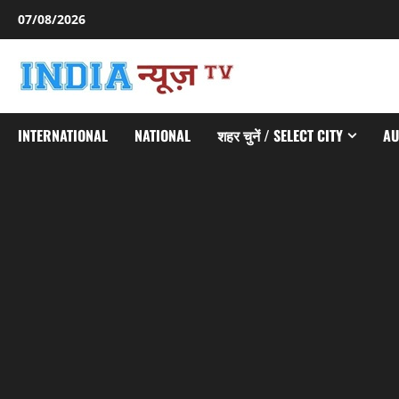
Skip
07/08/2026
to
content
INTERNATIONAL
NATIONAL
शहर चुनें / SELECT CITY
AU