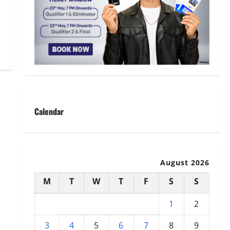
Calendar
August 2026
M
T
W
T
F
S
S
1
2
3
4
5
6
7
8
9