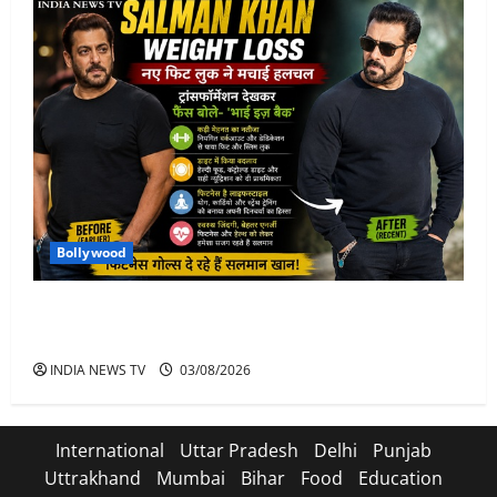
Bollywood
Salman Khan Weight Loss: सलमान खान ने मचाई हलचल-
भाई इज़ बैक
INDIA NEWS TV
03/08/2026
International
Uttar Pradesh
Delhi
Punjab
Uttrakhand
Mumbai
Bihar
Food
Education