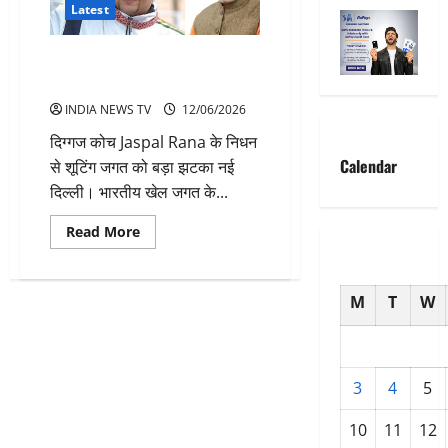
Latest
शूटिंग कोच Jaspal Rana का निधन,
प्रधानमंत्री मोदी ने जताया गहरा शोक
INDIA NEWS TV
12/06/2026
दिग्गज कोच Jaspal Rana के निधन
Calendar
से शूटिंग जगत को बड़ा झटका नई
दिल्ली। भारतीय खेल जगत के...
Read
Read More
more
about
शूटिंग
कोच
M
T
W
Jaspal
Rana
का
निधन,
प्रधानमंत्री
मोदी
ने
3
4
5
जताया
गहरा
शोक
10
11
12