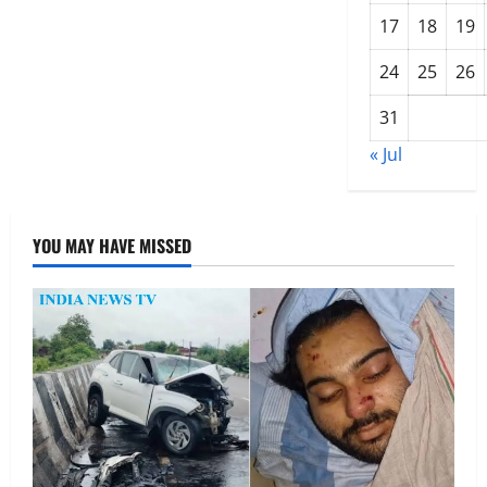
17
18
19
24
25
26
31
« Jul
YOU MAY HAVE MISSED