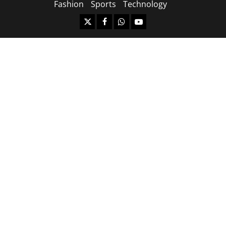
Fashion
Sports
Technology
https://x.com
facebook.com
https:/whatsapp.com/
Youtube.com