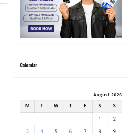
Calendar
August 2026
M
T
W
T
F
S
S
1
2
3
4
5
6
7
8
9