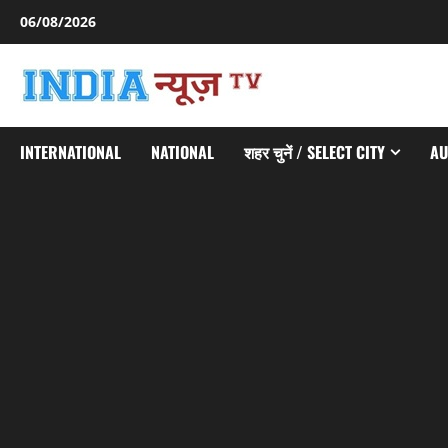
Skip
06/08/2026
to
content
INTERNATIONAL
NATIONAL
शहर चुनें / SELECT CITY
AU