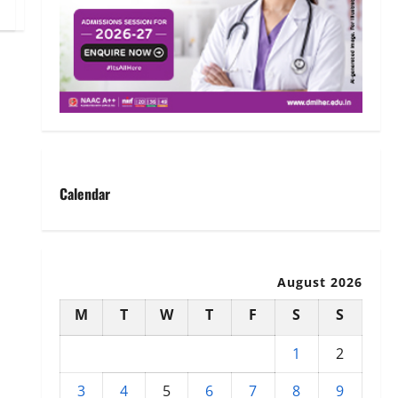
Calendar
August 2026
M
T
W
T
F
S
S
1
2
3
4
5
6
7
8
9