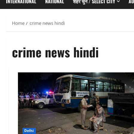
INTERNATIONAL
NATIONAL
शहर चुनें / SELECT CITY
AU
Home
crime news hindi
crime news hindi
Delhi