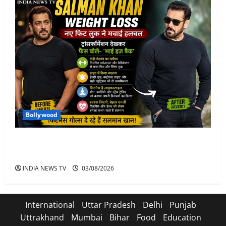
Bollywood
Salman Khan Weight Loss: सलमान खान ने मचाई हलचल-
भाई इज़ बैक
INDIA NEWS TV
03/08/2026
International
Uttar Pradesh
Delhi
Punjab
Uttrakhand
Mumbai
Bihar
Food
Education