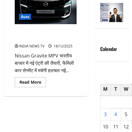
Auto
Nissan Gravite MPV कार की
भारतीय बाजार में एंट्री-जानें खासियत
INDIA NEWS TV
18/12/2025
Calendar
Nissan Gravite MPV भारतीय
बाजार में नई एंट्री की तैयारी, फैमिली
कार सेगमेंट में मचेगी हलचल नई...
Read
Read More
more
M
T
W
about
Nissan
Gravite
MPV
कार
की
3
4
5
भारतीय
बाजार
में
10
11
12
एंट्री-
जानें