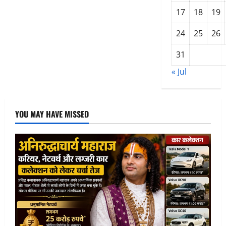
और
नुकसान,
17
18
19
जानिए
क्यों
माना
24
25
26
जाता
है
प्राकृतिक
31
अमृत
« Jul
YOU MAY HAVE MISSED