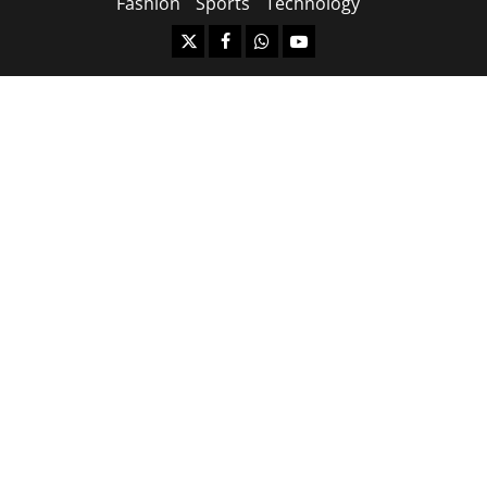
Fashion
Sports
Technology
https://x.com
facebook.com
https:/whatsapp.com/
Youtube.com