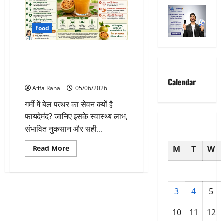
Food
गर्मी में बेल पत्थर (बेल फल) के फायदे
और नुकसान, जानिए क्यों माना जाता
है प्राकृतिक अमृत
Calendar
Afifa Rana
05/06/2026
गर्मी में बेल पत्थर का सेवन क्यों है
फायदेमंद? जानिए इसके स्वास्थ्य लाभ,
संभावित नुकसान और सही...
Read
Read More
M
T
W
more
about
गर्मी
में
बेल
पत्थर
3
4
5
(बेल
फल)
के
10
11
12
फायदे