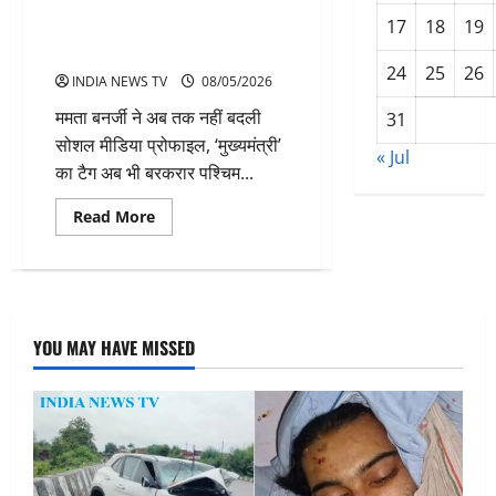
अधिकारी
ममता बनर्जी ने अब तक नहीं हटाया
17
18
19
प्रोफाइल से CM टैग
24
25
26
INDIA NEWS TV
08/05/2026
ममता बनर्जी ने अब तक नहीं बदली
31
सोशल मीडिया प्रोफाइल, ‘मुख्यमंत्री’
« Jul
का टैग अब भी बरकरार पश्चिम...
Read
Read More
more
about
ममता
बनर्जी
ने
अब
तक
नहीं
YOU MAY HAVE MISSED
हटाया
प्रोफाइल
से
CM
टैग