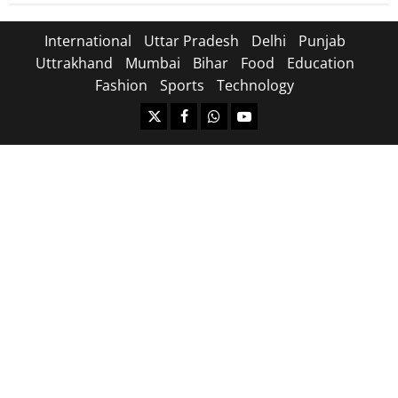
International
Uttar Pradesh
Delhi
Punjab
Uttrakhand
Mumbai
Bihar
Food
Education
Fashion
Sports
Technology
https://x.com
facebook.com
https:/whatsapp.com/
Youtube.com