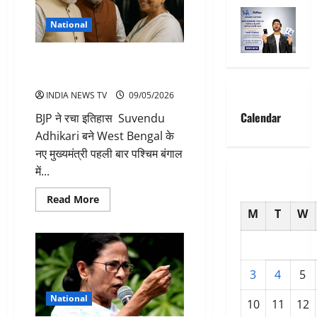
National
पश्चिम बंगाल में BJP की ऐतिहासिक
जीत CM बने अधिकारी
INDIA NEWS TV
09/05/2026
Calendar
BJP ने रचा इतिहास Suvendu
Adhikari बने West Bengal के
नए मुख्यमंत्री पहली बार पश्चिम बंगाल
में...
Read
Read More
more
M
T
W
about
पश्चिम
बंगाल
में
BJP
की
3
4
5
ऐतिहासिक
जीत
CM
National
10
11
12
बने