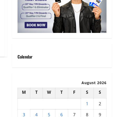
Calendar
August 2026
M
T
W
T
F
S
S
1
2
3
4
5
6
7
8
9