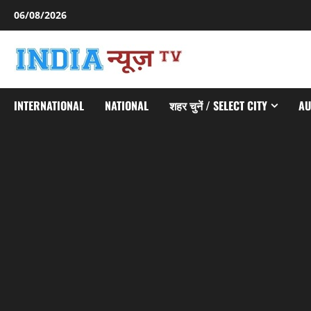
Skip
06/08/2026
to
content
INTERNATIONAL
NATIONAL
शहर चुनें / SELECT CITY
AU