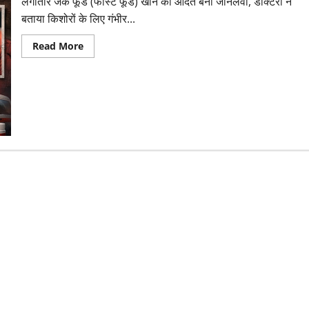
लगातार जंक फूड (फास्ट फूड) खाने की आदत बनी जानलेवा, डॉक्टरों ने
बताया किशोरों के लिए गंभीर...
Read
Read More
more
about
फास्ट
फूड
से
एक
और
मौत
बर्गर
और
नूडल्स
का
अत्यधिक
सेवन
बना
जानलेवा