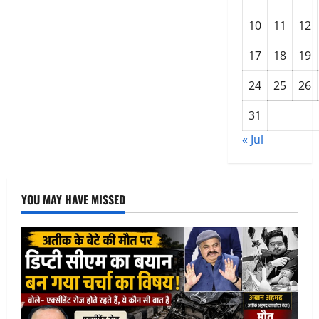
की
मौत
10
11
12
17
18
19
24
25
26
31
« Jul
YOU MAY HAVE MISSED