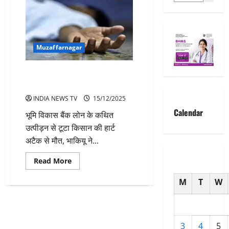
Muzaffarnagar
बैंक लोन उत्पीड़न से हार्ट अटैक-
किसान की मौत
INDIA NEWS TV
15/12/2025
Calendar
भूमि विकास बैंक लोन के कथित
उत्पीड़न से टूटा किसान की हार्ट
अटैक से मौत, भाकियू ने...
Read
Read More
more
about
M
T
W
बैंक
लोन
उत्पीड़न
से
हार्ट
अटैक-
किसान
3
4
5