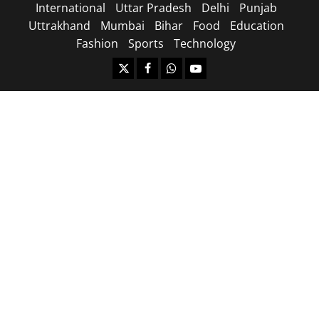
International
Uttar Pradesh
Delhi
Punjab
Uttrakhand
Mumbai
Bihar
Food
Education
Fashion
Sports
Technology
https://x.com
facebook.com
https:/whatsapp.com/
Youtube.com