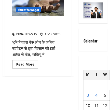
Muzaffarnagar
बैंक लोन उत्पीड़न से हार्ट अटैक-
किसान की मौत
INDIA NEWS TV
15/12/2025
Calendar
भूमि विकास बैंक लोन के कथित
उत्पीड़न से टूटा किसान की हार्ट
अटैक से मौत, भाकियू ने...
Read
Read More
more
about
M
T
W
बैंक
लोन
उत्पीड़न
से
हार्ट
अटैक-
किसान
3
4
5
की
मौत
10
11
12