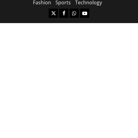
Fashion
Sports
Technology
https://x.com
facebook.com
https:/whatsapp.com/
Youtube.com