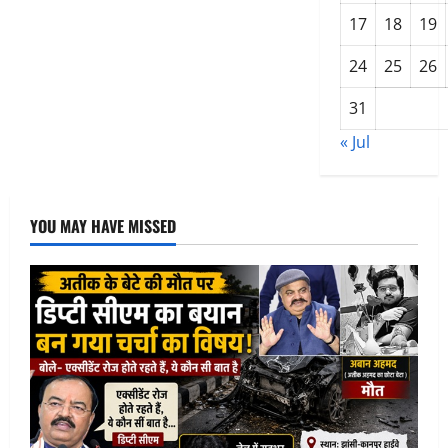
17
18
19
24
25
26
31
« Jul
YOU MAY HAVE MISSED