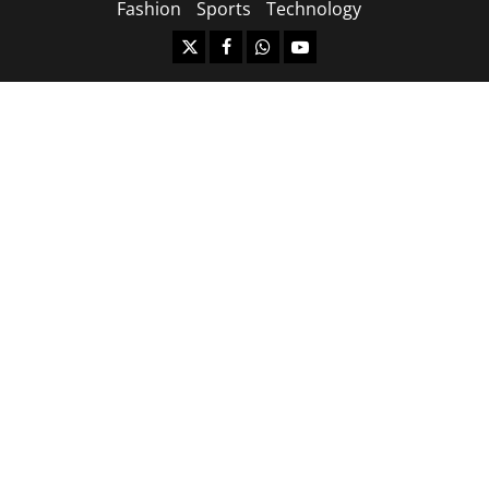
Fashion
Sports
Technology
https://x.com
facebook.com
https:/whatsapp.com/
Youtube.com