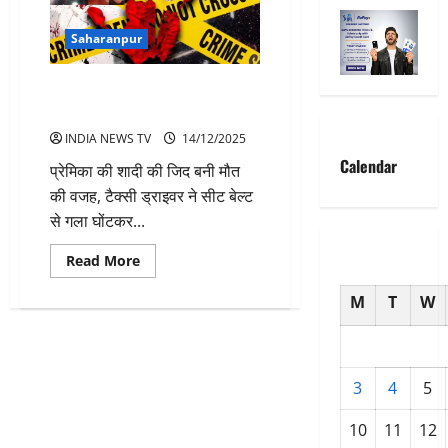
Saharanpur
शादी की जिद बनी मौत प्रेमिका का
सिर काट जंगल में फेंका
INDIA NEWS TV
14/12/2025
Calendar
प्रेमिका की शादी की जिद बनी मौत
की वजह, टैक्सी ड्राइवर ने सीट बेल्ट
से गला घोंटकर...
Read
Read More
more
about
M
T
W
शादी
की
जिद
बनी
मौत
प्रेमिका
का
3
4
5
सिर
काट
जंगल
10
11
12
में