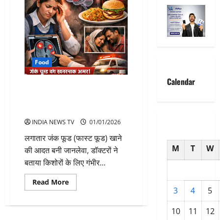
Food
Calendar
फास्ट फूड से एक और मौत बर्गर और
नूडल्स का अत्यधिक सेवन बना
जानलेवा
INDIA NEWS TV
01/01/2026
लगातार जंक फूड (फास्ट फूड) खाने
M
T
W
की आदत बनी जानलेवा, डॉक्टरों ने
बताया किशोरों के लिए गंभीर...
Read
Read More
more
3
4
5
about
फास्ट
फूड
10
11
12
से