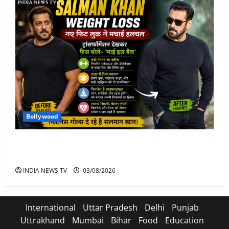
Bollywood
Salman Khan Weight Loss: सलमान खान ने मचाई हलचल-
भाई इज़ बैक
INDIA NEWS TV
03/08/2026
International
Uttar Pradesh
Delhi
Punjab
Uttrakhand
Mumbai
Bihar
Food
Education