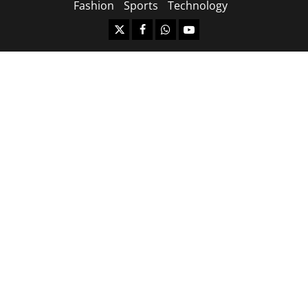
Fashion
Sports
Technology
https://x.com
facebook.com
https:/whatsapp.com/
Youtube.com