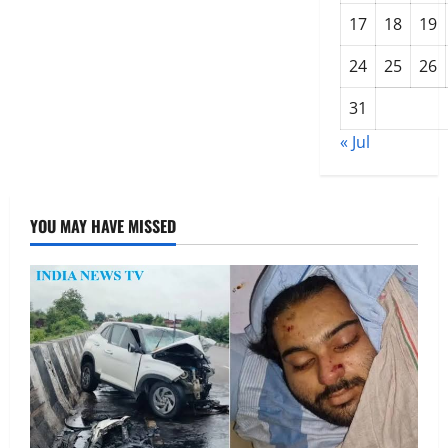
एक
और
17
18
19
मौत
बर्गर
और
24
25
26
नूडल्स
का
अत्यधिक
31
सेवन
बना
« Jul
जानलेवा
YOU MAY HAVE MISSED