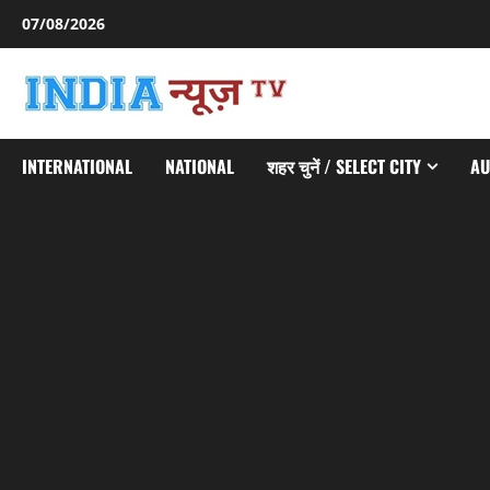
Skip
07/08/2026
to
content
INTERNATIONAL
NATIONAL
शहर चुनें / SELECT CITY
AU