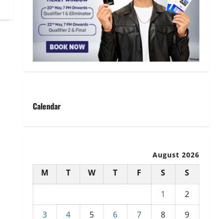
Calendar
August 2026
M
T
W
T
F
S
S
1
2
3
4
5
6
7
8
9