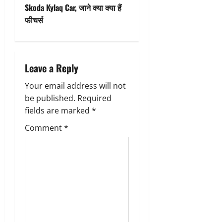
s
Skoda Kylaq Car, जाने क्या क्या हैं
t
फीचर्स
n
a
Leave a Reply
v
Your email address will not
be published.
Required
i
fields are marked
*
g
Comment
*
a
t
i
o