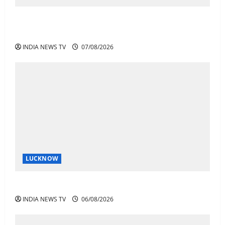
अतीक के बेटे अबान की मौत पर डिप्टी सीएम बोले- हादसे तो
रोज होते हैं, जेल में भाई अली के टूटने की खबर
INDIA NEWS TV
07/08/2026
LUCKNOW
अतीक अहमद के बेटे अबान अहमद की सड़क हादसे में मौत
INDIA NEWS TV
06/08/2026