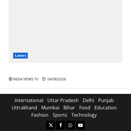
Latest
Ather Energy Share: एथर एनर्जी के शेयर में भारी मुनाफा
INDIA NEWS TV
04/08/2026
International
Uttar Pradesh
Delhi
Punjab
Uttrakhand
Mumbai
Bihar
Food
Education
Fashion
Sports
Technology
https://x.com
facebook.com
https:/whatsapp.com/
Youtube.com