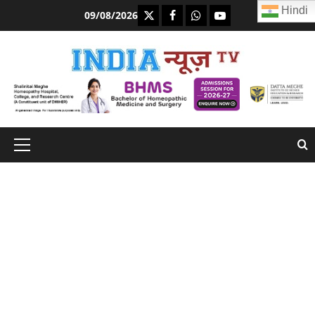
Skip
Hindi
https://x.com
facebook.com
https:/whatsapp.com/
Youtube.com
09/08/2026
to
content
Primary
Menu