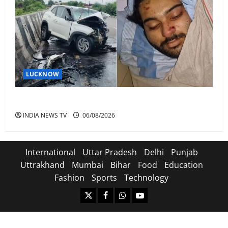
LUCKNOW
अतीक अहमद के बेटे अबान अहमद की सड़क हादसे में मौत
INDIA NEWS TV
06/08/2026
International
Uttar Pradesh
Delhi
Punjab
Uttrakhand
Mumbai
Bihar
Food
Education
Fashion
Sports
Technology
https://x.com
facebook.com
https:/whatsapp.com/
Youtube.com