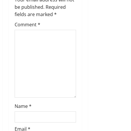
i
be published.
Required
g
fields are marked
*
Comment
*
a
t
i
o
n
Name
*
Email
*