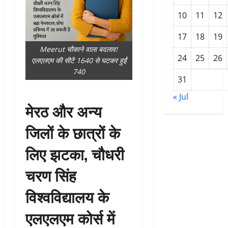
10
11
12
17
18
19
Meerut चौकाने वाला बदलाव!
24
25
26
एलएलएम की सीटें 1640 से घटकर हुईं
740
31
« Jul
मेरठ और अन्य
जिलों के छात्रों के
लिए झटका, चौधरी
चरण सिंह
विश्वविद्यालय के
एलएलएम कोर्स में