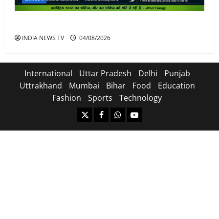
Ather Energy Share: एथर एनर्जी के शेयर में भारी मुनाफा
INDIA NEWS TV
04/08/2026
International
Uttar Pradesh
Delhi
Punjab
Uttrakhand
Mumbai
Bihar
Food
Education
Fashion
Sports
Technology
https://x.com
facebook.com
https:/whatsapp.com/
Youtube.com