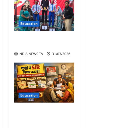
Education
नाइंथ क्लास में काशिफ अली ने
हासिल की तीसरी पोजीशन
INDIA NEWS TV
31/03/2026
Education
यूपी में SIR नियम बदले: जन्म वर्ष
से तय होगा कौन-सा दस्तावेज़ देना
है, नोटिस पाने वालों को बड़ी राहत