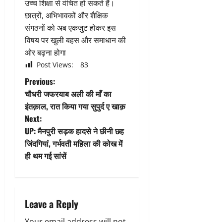
उच्च शिक्षा से वंचित हो सकते हैं।
छात्रों, अभिभावकों और शैक्षिक
संगठनों को अब एकजुट होकर इस
विषय पर खुली बहस और समाधान की
ओर बढ़ना होगा
Post Views:
83
P
Previous:
चौधरी जफरयाब अली की माँ का
o
इंतक़ाल, रात किया गया सुपुर्द ए खाक़
Next:
s
UP: मैनपुरी सड़क हादसे ने छीनी छह
t
जिंदगियां, गर्भवती महिला की कोख में
ही थम गई सांसें
n
a
Leave a Reply
v
Your email address will not