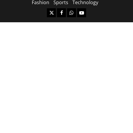
Fashion
Sports
Technology
https://x.com
facebook.com
https:/whatsapp.com/
Youtube.com