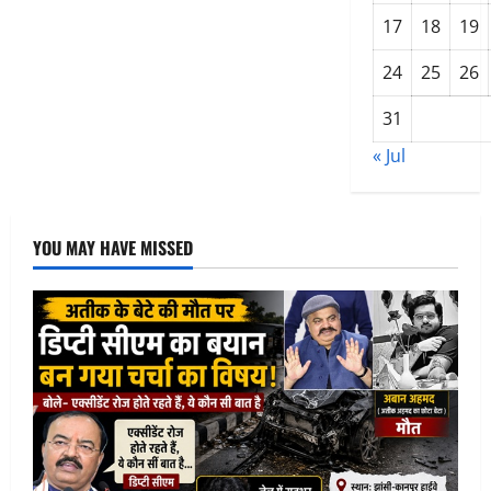
आम
पकाने
17
18
19
का
सुरक्षित
तरीका
24
25
26
31
« Jul
YOU MAY HAVE MISSED