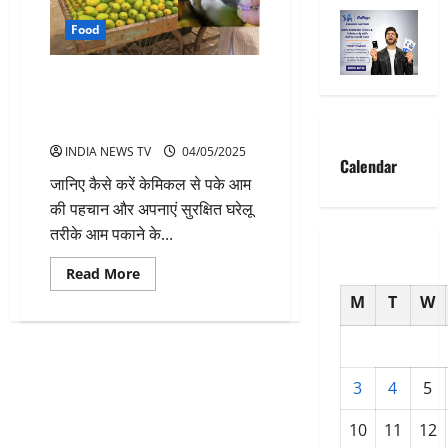
Food
केमिकल से पके आम कितने जेहरीले,
जानिए घरेलू तरीकों से आम पकाने का
सुरक्षित तरीका
INDIA NEWS TV
04/05/2025
Calendar
जानिए कैसे करें केमिकल से पके आम
की पहचान और अपनाएं सुरक्षित घरेलू
तरीके आम पकाने के...
Read
Read More
more
about
M
T
W
केमिकल
से
पके
आम
कितने
जेहरीले,
3
4
5
जानिए
घरेलू
तरीकों
10
11
12
से