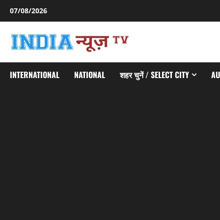
Skip
07/08/2026
to
content
INTERNATIONAL
NATIONAL
शहर चुनें / SELECT CITY
AU