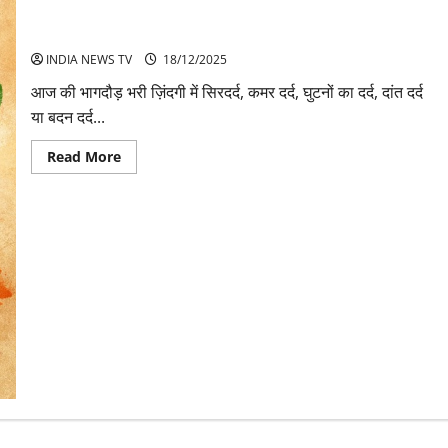
क्या आप भी दर्द की दवाएं खाते हैं? तो पहले जान लें ये जरूरी बातें
INDIA NEWS TV
18/12/2025
आज की भागदौड़ भरी ज़िंदगी में सिरदर्द, कमर दर्द, घुटनों का दर्द, दांत दर्द
या बदन दर्द...
Read
Read More
more
about
क्या
आप
भी
दर्द
की
दवाएं
खाते
हैं?
तो
पहले
जान
लें
ये
जरूरी
बातें