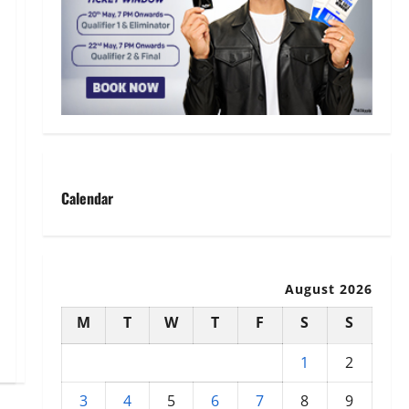
Calendar
August 2026
M
T
W
T
F
S
S
1
2
3
4
5
6
7
8
9