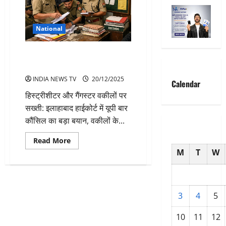
National
अब हिस्ट्रीशीटर वकीलों के लाइसेंस
सस्पेंड होंगे-यूपी बार कौंसिल
INDIA NEWS TV
20/12/2025
Calendar
हिस्ट्रीशीटर और गैंगस्टर वकीलों पर
सख्ती: इलाहाबाद हाईकोर्ट में यूपी बार
कौंसिल का बड़ा बयान, वकीलों के...
Read
Read More
more
M
T
W
about
अब
हिस्ट्रीशीटर
वकीलों
के
लाइसेंस
3
4
5
सस्पेंड
होंगे-
यूपी
10
11
12
बार
कौंसिल