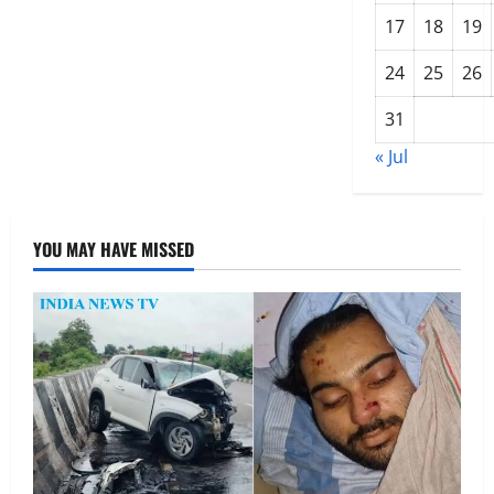
17
18
19
24
25
26
31
« Jul
YOU MAY HAVE MISSED