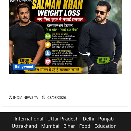
Bollywood
Salman Khan Weight Loss: सलमान खान ने मचाई हलचल-
भाई इज़ बैक
INDIA NEWS TV
03/08/2026
International
Uttar Pradesh
Delhi
Punjab
Uttrakhand
Mumbai
Bihar
Food
Education