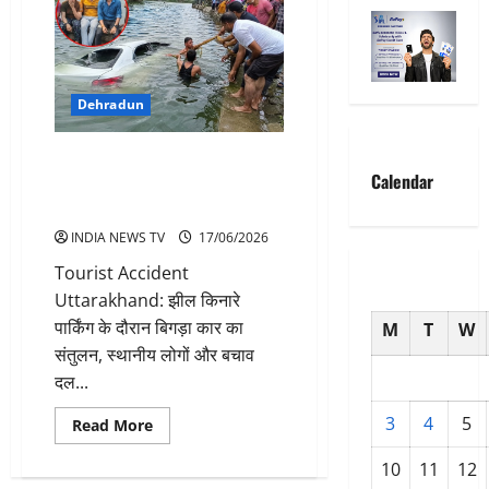
Dehradun
Tourist Accident Uttarakhand:
Calendar
झील में जा गिरी कार चार पर्यटकों की
जान
INDIA NEWS TV
17/06/2026
Tourist Accident
Uttarakhand: झील किनारे
पार्किंग के दौरान बिगड़ा कार का
M
T
W
संतुलन, स्थानीय लोगों और बचाव
दल...
3
4
5
Read
Read More
more
about
10
11
12
Tourist
Accident