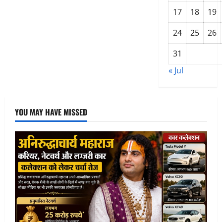
Uttarakhand:
17
18
19
झील
में
जा
24
25
26
गिरी
कार
चार
31
पर्यटकों
की
जान
« Jul
YOU MAY HAVE MISSED