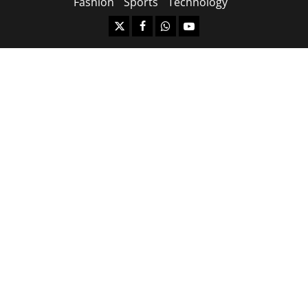
Fashion
Sports
Technology
https://x.com
facebook.com
https:/whatsapp.com/
Youtube.com