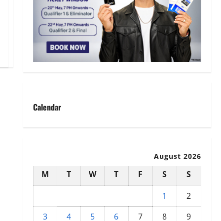
Calendar
August 2026
M
T
W
T
F
S
S
1
2
3
4
5
6
7
8
9