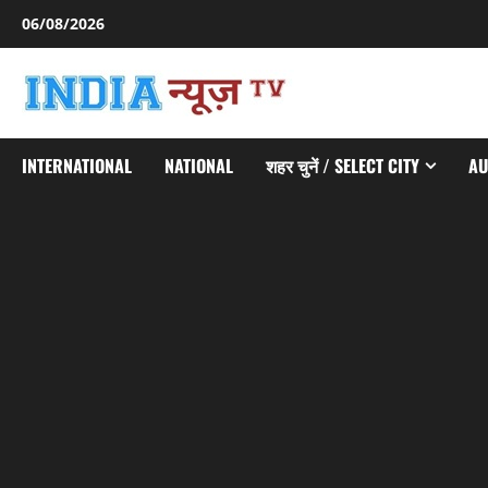
Skip
06/08/2026
to
content
INTERNATIONAL
NATIONAL
शहर चुनें / SELECT CITY
AU