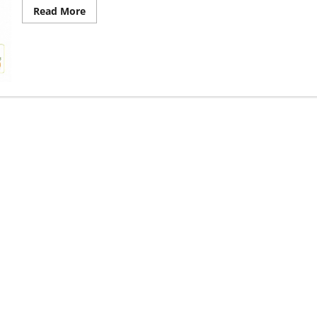
Read
Read More
more
about
अनानास
के
फायदे
और
नुकसान
स्वाद
के
साथ
सेहत
का
खजाना