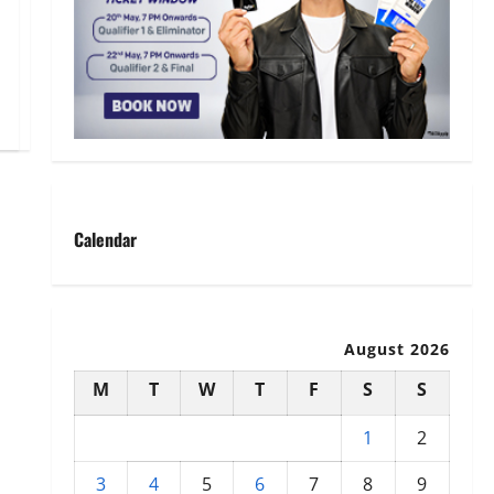
Calendar
August 2026
M
T
W
T
F
S
S
1
2
3
4
5
6
7
8
9