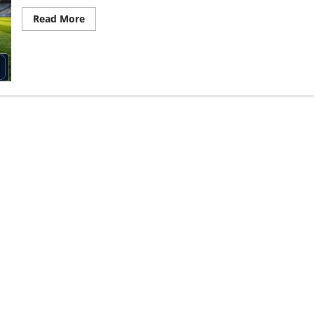
Read
Read More
more
about
वैभव
सूर्यवंशी
ने
India
A
के
लिए
किया
डेब्यू,
श्रीलंका-
A
के
खिलाफ
नई
शुरुआत
से
बढ़ीं
उम्मीदें