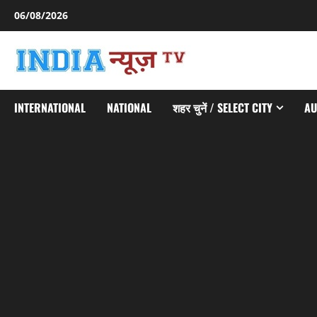
Skip
06/08/2026
to
content
INTERNATIONAL
NATIONAL
शहर चुनें / SELECT CITY
AU